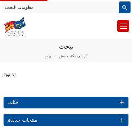
يبحث
/
كرسي مكتب مش
بيت
لا نتيجة !
فئات
منتجات جديدة