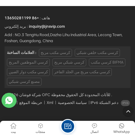
هاتف :
+86 13650281199
inquiry@jnsvip.com
بريد إلكتروني :
Add : NO.3 TengHu Road,Dazha Lihu Industrial Area, Lecong Town,
Foshan, Guangdong, China
كرسي مكتب خلفي شبكي
كرسي مكتب مريح
العلامات الساخنة :
كرسي مكتب BIFMA
كرسي شبكي مريح
كرسي الموظفين المريح
كرسي مكتب مريح من الجلد الفاخر
كرسي مكتب دوار الصين
مصنع كرسي شبكي
© 2026 شركة فوشان OFC للأثاث المحدودة كل الحقوق محفوظة .
IPv6 دعم الشبكة
|
سياسة الخصوصية
|
Xml
|
خريطة الموقع
|
مدونة
WhatsApp
اتصال
منتجات
بيت