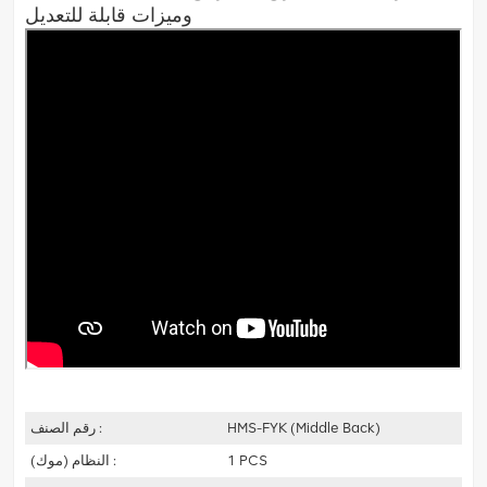
وميزات قابلة للتعديل
HMS-FYK (Middle Back)
رقم الصنف :
1 PCS
النظام (موك) :