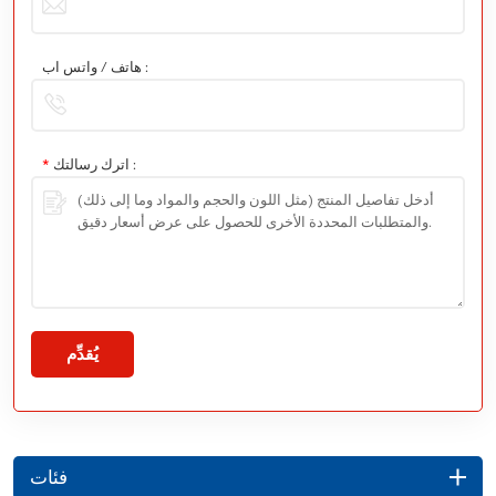
هاتف / واتس اب :
اترك رسالتك :
*
يُقدِّم
فئات