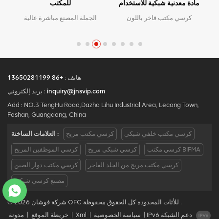
مادة معدنية شبكية للاستخدام
للمكتب
المكتبي
كرسي مكتب فاخر باللون
الجملة المصنع مباشرة عالية
الأبيض الحديث، كرسي تنفيذي
الجودة تصميم مريح مكتب
مريح مع مادة معدنية شبكية
شبكة كرسي موك هو قطعة
للاستخدام المكتبي
واحدة ، كمية كبيرة مع خصم
كبير.الخدمة المخصصة مع
احتياجاتك مقبولة.
هاتف :
+86 13650281199
inquiry@jnsvip.com
بريد إلكتروني :
Add : NO.3 TengHu Road,Dazha Lihu Industrial Area, Lecong Town,
Foshan, Guangdong, China
كرسي مكتب خلفي شبكي
كرسي مكتب مريح
العلامات الساخنة :
كرسي مكتب BIFMA
كرسي شبكي مريح
كرسي الموظفين المريح
كرسي مكتب مريح من الجلد الفاخر
كرسي مكتب دوار الصين
مصنع كرسي شبكي
© 2026 شركة فوشان OFC للأثاث المحدودة كل الحقوق محفوظة .
IPv6 دعم الشبكة
|
سياسة الخصوصية
|
Xml
|
خريطة الموقع
|
مدونة