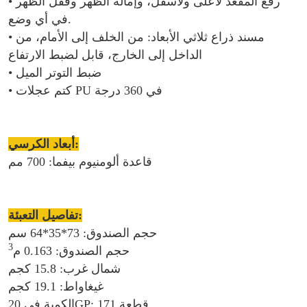
• رفع المقعد لأعلى ولأسفل، وإمالة الظهر وقفل الظهر
في أي وضع.
• مسند ذراع ثلاثي الأبعاد: من الخلف إلى الأمام، من
الداخل إلى الخارج، قابل لضبط الارتفاع
• ضبط التوتر الميل
• كتم عجلات PU في 360 درجة
أبعاد الكرسي:
قاعدة ألومنيوم بيفما: 700 مم
تفاصيل التعبئة:
حجم الصندوق: 73*35*64 سم
3
حجم الصندوق: 0.163 م
شمال غرب: 15.8 كجم
غيغاواط: 19.1 كجم
الكمية في 20GP: 171 قطعة