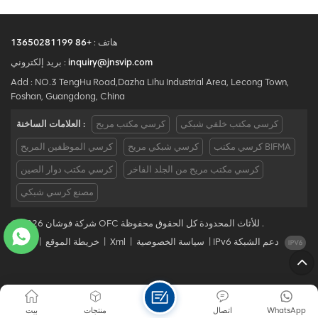
هاتف :
+86 13650281199
inquiry@jnsvip.com
بريد إلكتروني :
Add : NO.3 TengHu Road,Dazha Lihu Industrial Area, Lecong Town,
Foshan, Guangdong, China
كرسي مكتب خلفي شبكي
كرسي مكتب مريح
العلامات الساخنة :
كرسي مكتب BIFMA
كرسي شبكي مريح
كرسي الموظفين المريح
كرسي مكتب مريح من الجلد الفاخر
كرسي مكتب دوار الصين
مصنع كرسي شبكي
© 2026 شركة فوشان OFC للأثاث المحدودة كل الحقوق محفوظة .
IPv6 دعم الشبكة
|
سياسة الخصوصية
|
Xml
|
خريطة الموقع
|
مدونة
WhatsApp
اتصال
منتجات
بيت