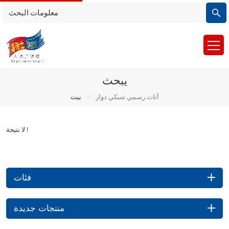
يبحث
/
أثاث رسمي شبكي دوار
بيت
لا نتيجة !
فئات
منتجات جديدة