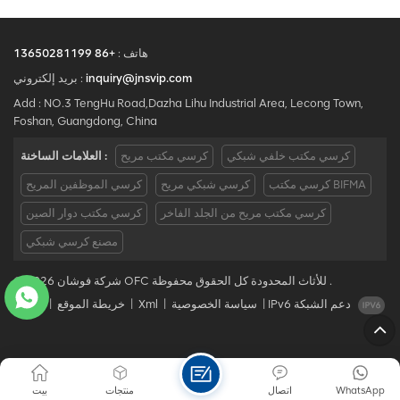
هاتف :
+86 13650281199
inquiry@jnsvip.com
بريد إلكتروني :
Add : NO.3 TengHu Road,Dazha Lihu Industrial Area, Lecong Town,
Foshan, Guangdong, China
كرسي مكتب خلفي شبكي
كرسي مكتب مريح
العلامات الساخنة :
كرسي مكتب BIFMA
كرسي شبكي مريح
كرسي الموظفين المريح
كرسي مكتب مريح من الجلد الفاخر
كرسي مكتب دوار الصين
مصنع كرسي شبكي
© 2026 شركة فوشان OFC للأثاث المحدودة كل الحقوق محفوظة .
IPv6 دعم الشبكة
|
سياسة الخصوصية
|
Xml
|
خريطة الموقع
|
مدونة
WhatsApp
اتصال
منتجات
بيت