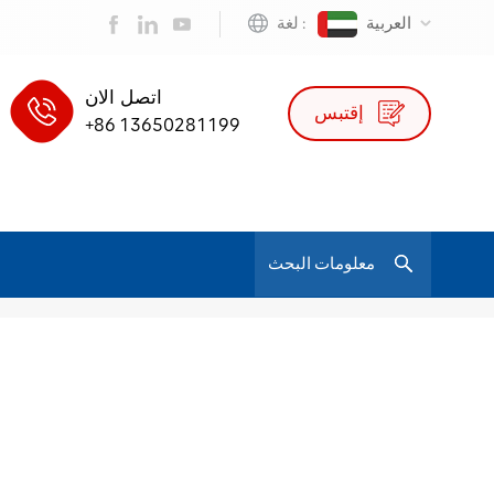
العربية
لغة :
اتصل الان
إقتبس
+86 13650281199
/
قطب شبكة الأثاث الرسمي مكتب شبكة كرسي
بيت