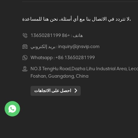
دوار كرسي مكتب مريح
عرض التفاصيل
لا تتردد في الاتصال بنا مع أي أسئلة. نحن هنا للمساعدة.
هاتف :
+86 13650281199
كرسي جلدي مريح Auding:
راحة قصوى للاستخدام
inquiry@jnsvip.com
بريد إلكتروني :
المكتبي والمنزلي
Whatsapp :
+86 13650281199
عرض التفاصيل
NO.3 TengHu Road,Dazha Lihu Industrial Area, Lec
Foshan, Guangdong, China
كرسي جلدي مريح من
Auding: دعم أنيق للراحة
احصل على الاتجاهات
طوال اليوم
عرض التفاصيل
كرسي جلدي مريح Auding
- مقاعد مكتب مريحة
لساعات طويلة