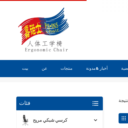
ضية
أخبار &مدونة
منتجات
عن
بيت
يبحث
فئات
كرسي شبكي مريح