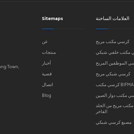
العلامات الساخنة
Sitemaps
كرسي مكتب مريح
عن
 مكتب خلفي شبكي
منتجات
ي الموظفين المريح
أخبار
ong Town,
كرسي شبكي مريح
قضية
كرسي مكتب BIFMA
اتصال
ي مكتب دوار الصين
Blog
كتب مريح من الجلد
الفاخر
مصنع كرسي شبكي