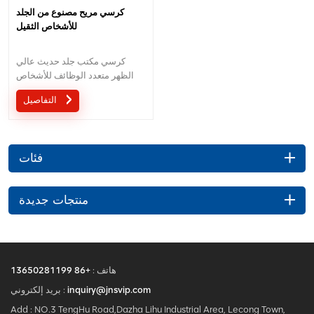
كرسي مريح مصنوع من الجلد
للأشخاص الثقيل
كرسي مكتب جلد حديث عالي
الظهر متعدد الوظائف للأشخاص
الثقيل
التفاصيل
فئات
منتجات جديدة
هاتف :
+86 13650281199
inquiry@jnsvip.com
بريد إلكتروني :
Add : NO.3 TengHu Road,Dazha Lihu Industrial Area, Lecong Town,