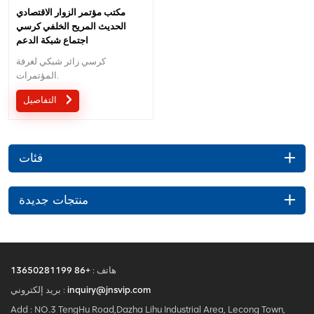
مكتب مؤتمر الزوار الاقتصادي
الحديث المريح الخلفي كرسي
اجتماع شبكة الدعم
كرسي زائر شبكي لغرفة
المؤتمرات.
التفاصيل
فئات
منتجات جديدة
هاتف :
+86 13650281199
inquiry@jnsvip.com
بريد إلكتروني :
Add : NO.3 TengHu Road,Dazha Lihu Industrial Area, Lecong Town,