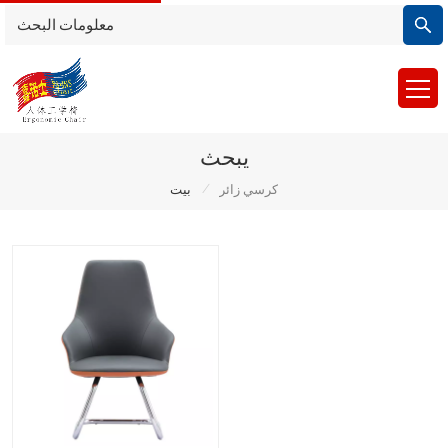
يبحث
/
كرسي زائر
بيت