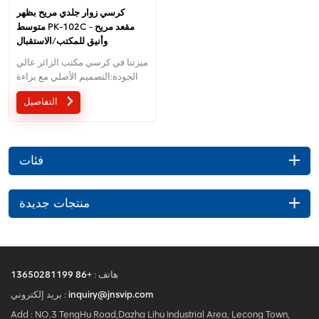
كرسي زوار جلدي مريح بظهر
متوسط ​​PK-102C - مقعد مريح
وأنيق للمكتب/الاستقبال
ميزتنا في كرسي مكتب الزائر عالي
الجودة:التصميم الأصلي مع براءة
اختراع في الصين؛مريح آلية التحكم
التفاصيل
في الأسلاك بتصميم براءة اختراع؛
ضمان 5 سنوات؛
فئات
منتجات جديدة
هاتف :
+86 13650281199
inquiry@jnsvip.com
بريد إلكتروني :
Add : NO.3 TengHu Road,Dazha Lihu Industrial Area, Lecong Town,