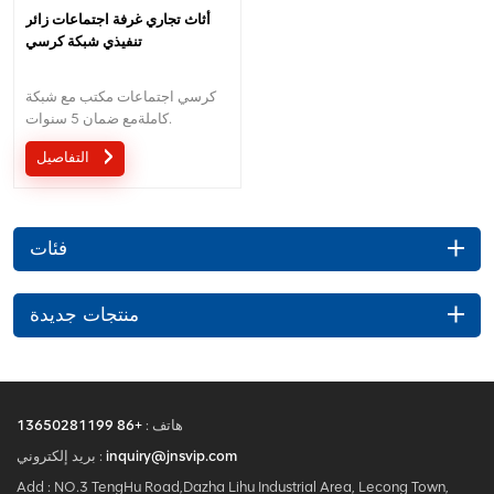
أثاث تجاري غرفة اجتماعات زائر
تنفيذي شبكة كرسي
كرسي اجتماعات مكتب مع شبكة
كاملةمع ضمان 5 سنوات.
التفاصيل
فئات
منتجات جديدة
هاتف :
+86 13650281199
inquiry@jnsvip.com
بريد إلكتروني :
Add : NO.3 TengHu Road,Dazha Lihu Industrial Area, Lecong Town,