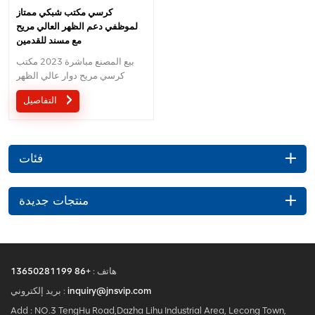
كرسي مكتب شبكي ممتاز
لموظفي دعم الظهر العالي مريح
مع مسند للقدمين
بيع المصنع مباشرة 2023 مكتب
كرسي مريح دوار عالي الظهر
للرئيس مسند رأس ثلاثي الأبعاد
التفاصيل
قابل للتعديل بالكامل 360 كرسي
مكتب دوار مع مسند للقدمين.موك
هو 1 قطعة ومرحبا بكم في الطلب.
فئات
منتجات جديدة
هاتف :
+86 13650281199
inquiry@jnsvip.com
بريد إلكتروني :
Add : NO.3 TengHu Road,Dazha Lihu Industrial Area, Lecong Town,