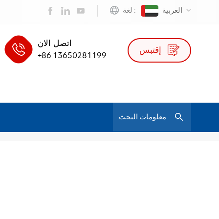
العربية
لغة :
اتصل الان
إقتبس
+86 13650281199
/
بيع أثاث المكاتب من المصنع مباشرة
بيت