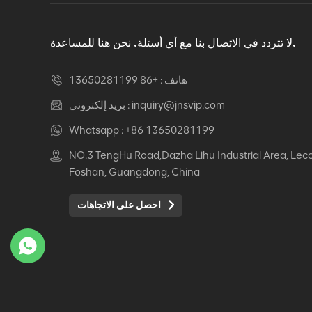
دوار كرسي مكتب مريح
عرض التفاصيل
لا تتردد في الاتصال بنا مع أي أسئلة. نحن هنا للمساعدة.
هاتف :
+86 13650281199
كرسي جلدي مريح Auding:
راحة قصوى للاستخدام
inquiry@jnsvip.com
بريد إلكتروني :
المكتبي والمنزلي
Whatsapp :
+86 13650281199
عرض التفاصيل
NO.3 TengHu Road,Dazha Lihu Industrial Area, Lec
Foshan, Guangdong, China
كرسي جلدي مريح من
Auding: دعم أنيق للراحة
احصل على الاتجاهات
طوال اليوم
عرض التفاصيل
كرسي جلدي مريح Auding
- مقاعد مكتب مريحة
لساعات طويلة