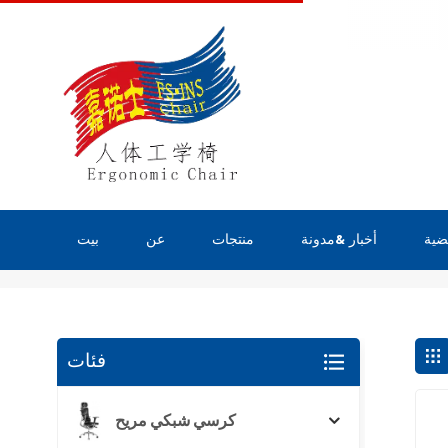
ضية
أخبار &مدونة
منتجات
عن
بيت
يبحث
فئات
كرسي شبكي مريح