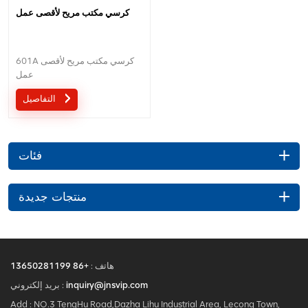
كرسي مكتب مريح لأقصى عمل
601A كرسي مكتب مريح لأقصى
عمل
التفاصيل
فئات
منتجات جديدة
هاتف :
+86 13650281199
inquiry@jnsvip.com
بريد إلكتروني :
Add : NO.3 TengHu Road,Dazha Lihu Industrial Area, Lecong Town,