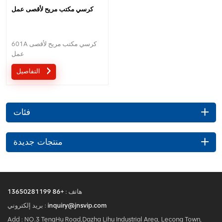
كرسي مكتب مريح لأقصى عمل
601A كرسي مكتب مريح لأقصى
عمل
التفاصيل
فئات
منتجات جديدة
هاتف :
+86 13650281199
inquiry@jnsvip.com
بريد إلكتروني :
Add : NO.3 TengHu Road,Dazha Lihu Industrial Area, Lecong Town,