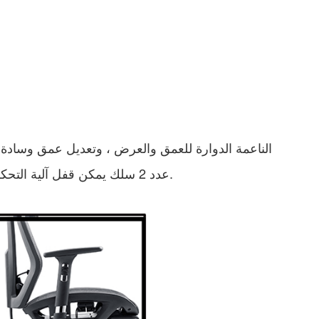
يمكن قفل آلية التحكم ، الميل الخلفي 90-135 درجة ، في ثلاثة أوضاع أو تركها خالية.
-4. عدد 2 سلك