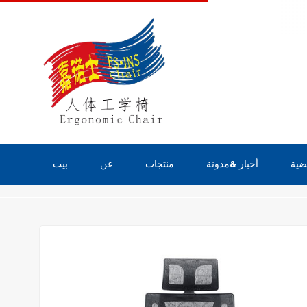
ضية
أخبار &مدونة
منتجات
عن
بيت
منتجات