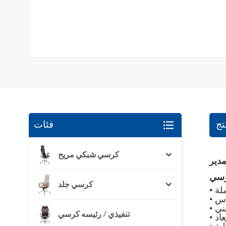
تج
فئات
كرسي شبكي مريح
دير
كرسي جلد
ملة
أس
ني
تنفيذي / رئيسه كرسي
عاد
لية