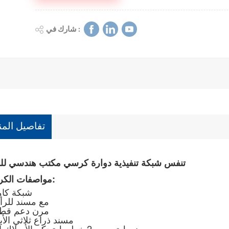
شارك في :
تفاصيل المن
تنفس شبكة تنفيذية دوارة كرسي مكتب هندسي للم
مواصفات الكرسي:
• شبكة كا
• مع مسند للر
• مرن
دعم قط
• مسند ذراع ثلاثي الأب
• نمط
تصميم 2 خطوط تحكم الأسلاك
آ