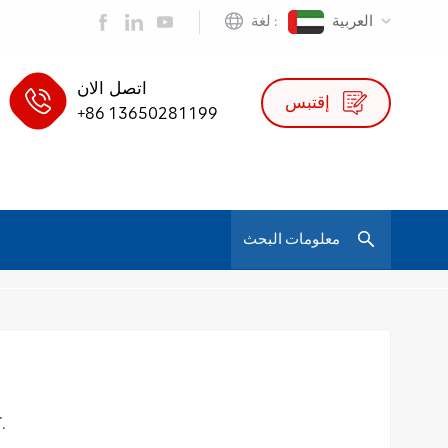
العربية
لغة :
اتصل الان
إقتبس
+86 13650281199
/
تنفس شبكة تنفيذية دوارة كرسي مكتب هندسي للمدير
كرسي مايرون
كرسي مكتب بيع ساخن مع شبكة تنفس ودعم قطني منفصل.