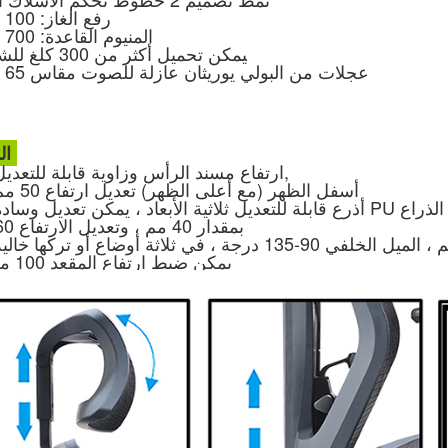
• رفع الغاز: 100 مم
• المنيوم
القاعدة: 700 مم
• ج
يمكن تحميل أكثر من 300 كلغ للشعر
عجلات من البولي يوريثان عازلة للصوت مقاس 65 مم
المهام:
,
ارتفاع مسند الرأس وزاوية قابلة للتعديل
-2. أسفل الظهر (مع أعلى الظهر) تعديل ارتفاع 50 مم
بمقدار 40 مم ، وتعديل الارتفاع 60 مم
يمكن ضبط ارتفاع المقعد 100 مم