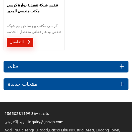
تنفس شبكة تنفيذية دوارة كرسي
مكتب هندسي للمدير
كرسي مكتب بيع ساخن مع شبكة
تنفس ودعم قطني منفصل. الخدمة
المخصصة مع احتياجاتك مقبولة.
التفاصيل
فئات
منتجات جديدة
هاتف :
+86 13650281199
inquiry@jnsvip.com
بريد إلكتروني :
Add : NO.3 TengHu Road,Dazha Lihu Industrial Area, Lecong Town,