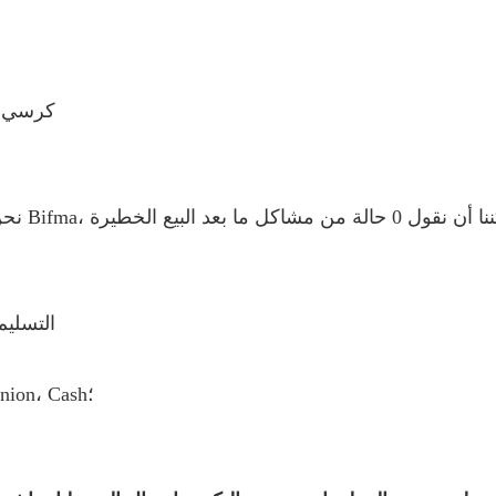
كرسي م
شروط التسليم المقبولة: ، CIP
نوع الدفع المقبول: T/T، L/C، D/P D/A، MoneyGram، Western Union، Cash؛