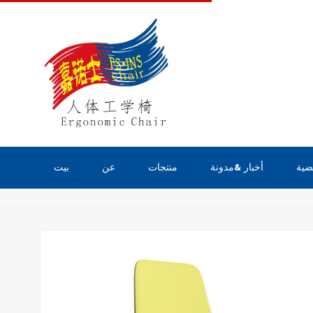
ضية
أخبار &مدونة
منتجات
عن
بيت
منتجات