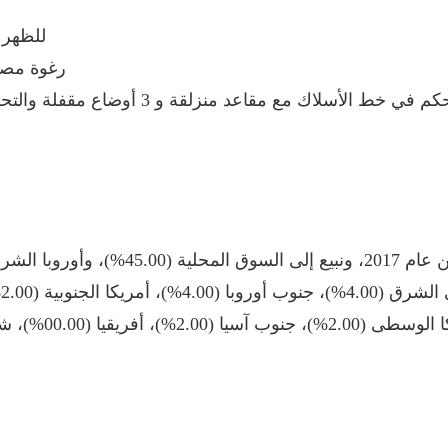
1. التنجيد: : استيراد جلد طبيعي محبب عالي الجودة للأمام و PVC للظهر
2. رغوة مصبوبة عالية الك