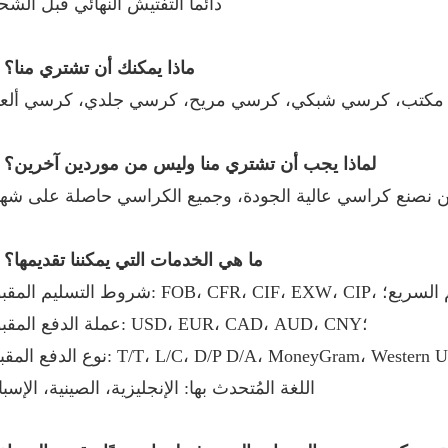
دائما التفتيش النهائي قبل الشح
(3) ماذا يمكنك أن تشتري منا؟
كتب، كرسي شبكي، كرسي مريح، كرسي جلدي، كرسي ألع
(4) لماذا يجب أن تشتري منا وليس من موردين آخرين؟
(5) ما هي الخدمات التي يمكننا تقديمها؟
FOB، CFR، CIF، EXW، التسليم السريع؛
عملة الدفع المقبولة: USD، EUR، CAD، AUD، CNY؛
اللغة المُتحدث بها: الإنجليزية، الصينية، الإسبا