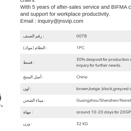
chairs.
With 5 years of after-sales service and BIFMA c
and support for workplace productivity.
Email : inquiry@jnsvip.com
007B
رقم الصنف :
1PC
النظام (موك) :
30% desposit for production 
قسط :
inquiry for further needs.
China
أصل المنتج :
brown,beige ,black,grey,red 
لون :
Guangzhou/Shenzhen/Nans
ميناء الشحن :
around 10-20 days for 20GP
مهلة :
32 KG
وزن :