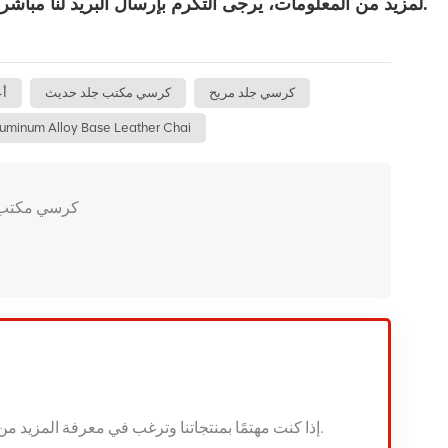
لمزيد من المعلومات، يرجى التكرم بإرسال البريد لنا مباشرة. سيكون مندوب المبيعات المحترف لدينا سعيدًا بتقديم المساعدة.
كرسي جلد مريح
كرسي مكتب جلد حديث
أع
uminum Alloy Base Leather Chai
كرسي مريح من الجلد 
إذا كنت مهتمًا بمنتجاتنا وترغب في معرفة المزيد من التفاصيل ، فالرجاء ترك رسالة هنا ، وسنرد عليك في أقرب وقت ممكن.