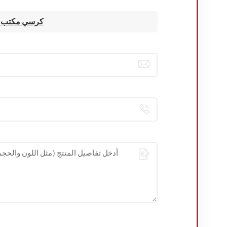
كرسي جلدي مريح 007B 