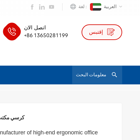
العربية
لغة :
اتصل الان
إقتبس
+86 13650281199
/
/
كرسي جلدي مريح 007B - كرسي مكتب مريح لدعم الظهر والإنتاجية
كرسي جلد
كرسي جلدي مريح 7B
nufacturer of high-end ergonomic office