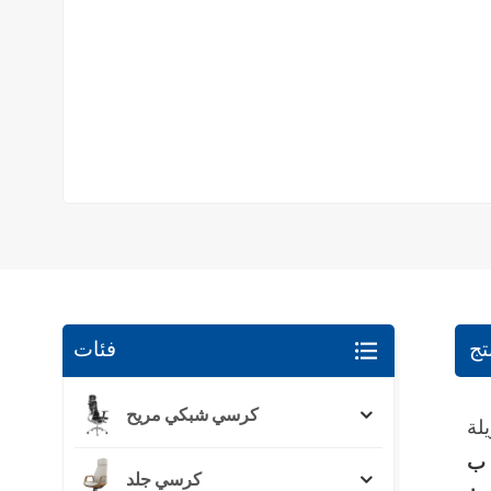
تج
فئات
كرسي شبكي مريح
لة
كرسي جلد