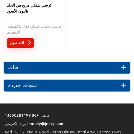
كرسي شبكي مريح من الجلد
باللون الأسود
كرسي مكتب شبكي دوار للكمبيوتر
التنفيذي
التفاصيل
فئات
منتجات جديدة
هاتف :
+86 13650281199
inquiry@jnsvip.com
بريد إلكتروني :
Add : NO.3 TengHu Road,Dazha Lihu Industrial Area, Lecong Town,