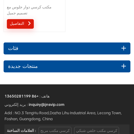
مكتب كرسي دوار جلوس مع
تصميم جميل
التفاصيل
فئات
منتجات جديدة
هاتف :
+86 13650281199
inquiry@jnsvip.com
بريد إلكتروني :
Add : NO.3 TengHu Road,Dazha Lihu Industrial Area, Lecong Town,
Foshan, Guangdong, China
كرسي مكتب خلفي شبكي
كرسي مكتب مريح
العلامات الساخنة :