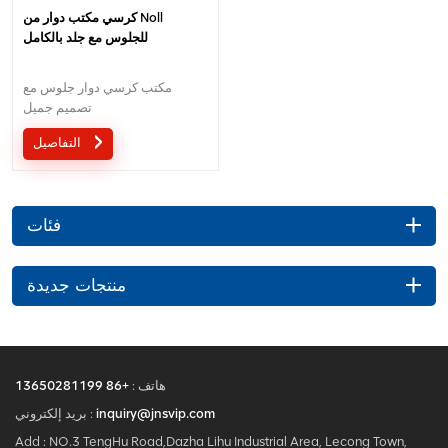
كرسي مكتب دوار من Noll
للجلوس مع جلد بالكامل
مكتب كرسي دوار جلوس مع
تصميم جميل
التفاصيل
فئات
منتجات جديدة
هاتف :
+86 13650281199
inquiry@jnsvip.com
بريد إلكتروني :
Add : NO.3 TengHu Road,Dazha Lihu Industrial Area, Lecong Town,