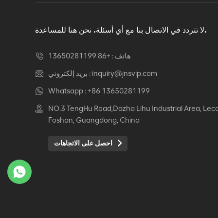
دوار كرسي مكتب مريح
عرض التفاصيل
لا تتردد في الاتصال بنا مع أي أسئلة. نحن هنا للمساعدة.
هاتف :
+86 13650281199
كرسي جلدي مريح Auding:
راحة قصوى للاستخدام
inquiry@jnsvip.com
بريد إلكتروني :
المكتبي والمنزلي
Whatsapp :
+86 13650281199
عرض التفاصيل
NO.3 TengHu Road,Dazha Lihu Industrial Area, Lec
Foshan, Guangdong, China
كرسي جلدي مريح من
Auding: دعم أنيق للراحة
احصل على الاتجاهات
طوال اليوم
عرض التفاصيل
كرسي جلدي مريح Auding
- مقاعد مكتب مريحة
لساعات طويلة