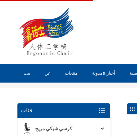
ضية
أخبار &مدونة
منتجات
عن
بيت
يبحث
فئات
كرسي شبكي مريح