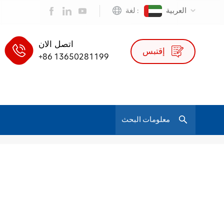
العربية
لغة :
اتصل الان
إقتبس
+86 13650281199
/
مدير كرسي جلد مريح
بيت