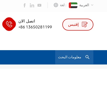
العربية
لغة :
اتصل الان
إقتبس
+86 13650281199
/
الشركة المصنعة لأفضل دعم ظهر كرسي مكتب
بيت