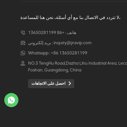
دوار كرسي مكتب مريح
عرض التفاصيل
لا تتردد في الاتصال بنا مع أي أسئلة. نحن هنا للمساعدة.
هاتف :
+86 13650281199
كرسي جلدي مريح Auding:
راحة قصوى للاستخدام
inquiry@jnsvip.com
بريد إلكتروني :
المكتبي والمنزلي
Whatsapp :
+86 13650281199
عرض التفاصيل
NO.3 TengHu Road,Dazha Lihu Industrial Area, Lec
Foshan, Guangdong, China
كرسي جلدي مريح من
Auding: دعم أنيق للراحة
احصل على الاتجاهات
طوال اليوم
عرض التفاصيل
كرسي جلدي مريح Auding
- مقاعد مكتب مريحة
لساعات طويلة