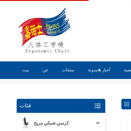
ضية
أخبار &مدونة
منتجات
عن
بيت
يبحث
فئات
كرسي شبكي مريح