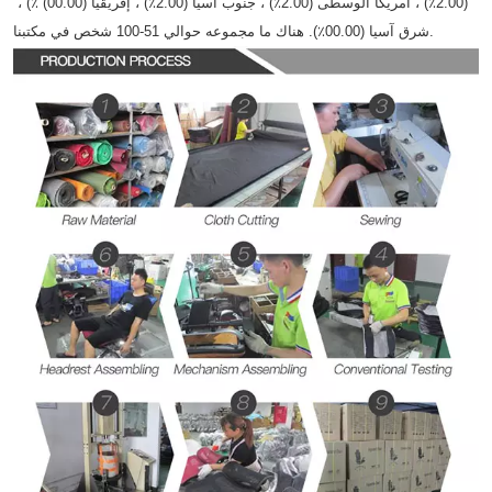
(2.00٪) ، أمريكا الوسطى (2.00٪) ، جنوب آسيا (2.00٪) ، إفريقيا (00.00) ٪) ، 
شرق آسيا (00.00٪). هناك ما مجموعه حوالي 51-100 شخص في مكتبنا.