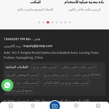
مادة معدنية شبكية للاستخدام
للمكتب
المكتبي
كرسي مكتب فاخر باللون
الجملة المصنع مباشرة عالية
الأبيض الحديث، كرسي تنفيذي
الجودة تصميم مريح مكتب
مريح مع مادة معدنية شبكية
شبكة كرسي موك هو قطعة
للاستخدام المكتبي
واحدة ، كمية كبيرة مع خصم
كبير.الخدمة المخصصة مع
احتياجاتك مقبولة.
هاتف :
+86 13650281199
inquiry@jnsvip.com
بريد إلكتروني :
Add : NO.3 TengHu Road,Dazha Lihu Industrial Area, Lecong Town,
Foshan, Guangdong, China
كرسي مكتب خلفي شبكي
كرسي مكتب مريح
العلامات الساخنة :
كرسي مكتب BIFMA
كرسي شبكي مريح
كرسي الموظفين المريح
كرسي مكتب مريح من الجلد الفاخر
كرسي مكتب دوار الصين
مصنع كرسي شبكي
© 2026 شركة فوشان OFC للأثاث المحدودة كل الحقوق محفوظة .
IPv6 دعم الشبكة
|
سياسة الخصوصية
|
Xml
|
خريطة الموقع
|
مدونة