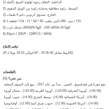
1) الداخلية: التفاف رغوة لؤلؤية المنتج بأكمله
2) الوسط: رغوة مطاطية وحماية زاوية من الورق المقوى
3) الخارج: صندوق كرتوني دائم 5 طبقات
متر مكعب / CN.
4) 1 قطعة / CN ، 71 * 60 * 65 سم ، 0.2
89
كلغ
3.5
كلغ ، GW u003d 3
28.5
5) شمال غرب u003d
6) 81pcs / 20GP ، 228PCS / 40HQ.
:
وقت الإنتاج
حوالي 10-20 يومًا لـ 20GP ، 25-35 يومًا مقابل 40HQ
التعليمات:
(1) من نحن؟
يقع مقرنا في قوانغدونغ ، الصين ، نبدأ من عام 2017 ، نبيع إلى السوق المحلية 
(45.00٪) ، أوروبا الشرقية (10.00٪) ، أوروبا الغربية (10.00٪) ، شمال أوروبا 
(9.00٪) ، أمريكا الشمالية (6.00٪) ، وسط الشرق (4.00٪) ، جنوب أوروبا 
(4.00٪) ، أمريكا الجنوبية (2.00٪) ، جنوب شرق آسيا (2.00٪) ، أوقيانوسيا 