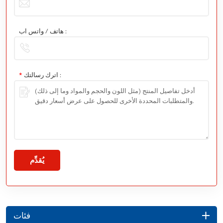
هاتف / واتس اب :
اترك رسالتك :
*
يُقدِّم
فئات