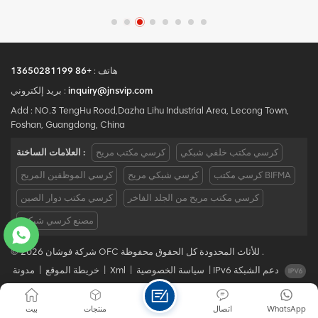
مريح مع مادة معدنية شبكية
شبكة كرسي موك هو قطعة
للاستخدام المكتبي
واحدة ، كمية كبيرة مع خصم
كبير.الخدمة المخصصة مع
احتياجاتك مقبولة.
هاتف :
+86 13650281199
inquiry@jnsvip.com
بريد إلكتروني :
Add : NO.3 TengHu Road,Dazha Lihu Industrial Area, Lecong Town,
Foshan, Guangdong, China
كرسي مكتب خلفي شبكي
كرسي مكتب مريح
العلامات الساخنة :
كرسي مكتب BIFMA
كرسي شبكي مريح
كرسي الموظفين المريح
كرسي مكتب مريح من الجلد الفاخر
كرسي مكتب دوار الصين
مصنع كرسي شبكي
© 2026 شركة فوشان OFC للأثاث المحدودة كل الحقوق محفوظة .
IPv6 دعم الشبكة
|
سياسة الخصوصية
|
Xml
|
خريطة الموقع
|
مدونة
WhatsApp
اتصال
منتجات
بيت