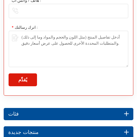
هاتف / واتس اب :
اترك رسالتك :
*
يُقدِّم
فئات
منتجات جديدة