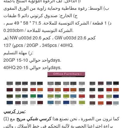
أ) الداخل: لف الرغوة اللؤلؤية المنتج بأكمله
ب) الوسط: رغوة مطاطية وحماية زاوية من الورق المقوى
ج) الخارج: صندوق كرتوني دائم 5 طبقات
د) 1 قطعة / الشركة التونسية للملاحة. 71.5 * 58 * 49 سم ،
0.203cbm / الشركة التونسية للملاحة.
هـ) NW u003d 20.6 كجم ، GW u003d 23.6 كجم
و) 137pcs / 20GP ، 345pcs / 40HQ.
ز) مهلة التسليم:
20GP واحد حوالي 10-15days.
40HQ واحد حوالي 15-20days.
:
يبرز كرسي
(1) كما ترون من الصورة ، نحن نصنع هذا
كرسي شبكي مريح
مع
براءة اختراعنا الحصرية لآلية التحكم في خط الأسلاك ، والتي