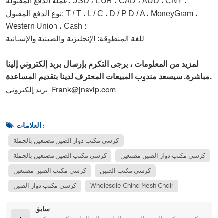
عملة الدفع المقبولة: USD ، EUR ، CAD ، AUD ، CNY ؛
نوع الدفع المقبول: T / T ، L / C ، D / P D / A ، MoneyGram ، 
Western Union ، Cash ؛
اللغة المنطوقة: الإنجليزية والصينية والإسبانية
لمزيد من المعلومات ، يرجى التكرم بإرسال بريد إلكتروني إلينا
مباشرة. سيسعد مندوب المبيعات المحترف لدينا بتقديم المساعدة.
Frank@jnsvip.com
بريد إلكتروني:
العلامات :
كرسي مكتب دوار الصين مصنعين بالجملة
كرسي مكتب دوار الصين مصنعين
كرسي مكتب الصين مصنعين بالجملة
كرسي مكتب الصين
كرسي مكتب الصين مصنعين
Wholesale China Mesh Chair
كرسي مكتب دوار الصين
سابق