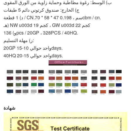
ب) الوسط: رغوة مطاطية وحماية زاوية من الورق المقوى
ج) الخارج: صندوق كرتوني دائم 5 طبقات
د) 1 قطعة / CN.70 * 58 * 47 سم ، 0.198cbm / cn.
هـ) NW u003d 19 كجم ، GW u003d 22 كجم
و) 136pcs / 20GP ، 328PCS / 40HQ.
ز) مهلة التسليم:
20GP واحد حوالي 10-15days.
40HQ واحد حوالي 15-20days.
شهادة BIFMA: اجتازت جميع الأجزاء BIFMA.