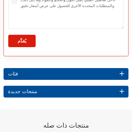
يُقدِّم
فئات
منتجات جديدة
منتجات ذات صله