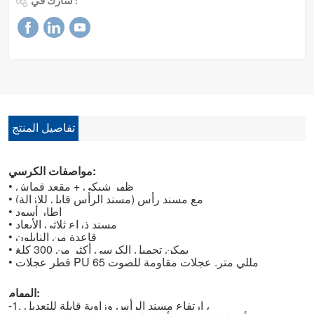
شارك في :
تفاصيل المنتج
مواصفات الكرسي:
• ظهر شبكي + مقعد قماش
• مع مسند رأس (مسند الرأس قابل للإزالة)
إطار أسود
•
• مسند ذراع ثلاثي الأبعاد
• قاعدة من النايلون
يمكن تحميل الكرسي أكثر من 300 كلغ
•
قطر عجلات PU 65 مللي متر. عجلات مقاومة للصوت
•
المهام:
-1. ارتفاع مسند الرأس وزاوية قابلة للتعديل ،