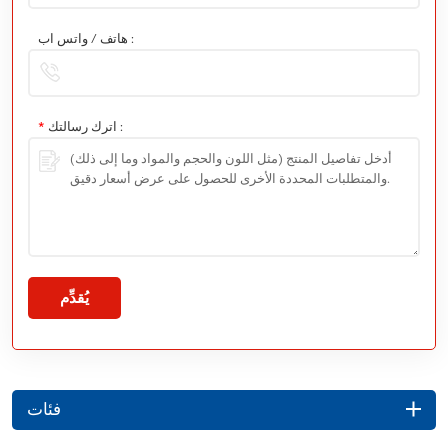
هاتف / واتس اب :
اترك رسالتك :
*
يُقدِّم
فئات