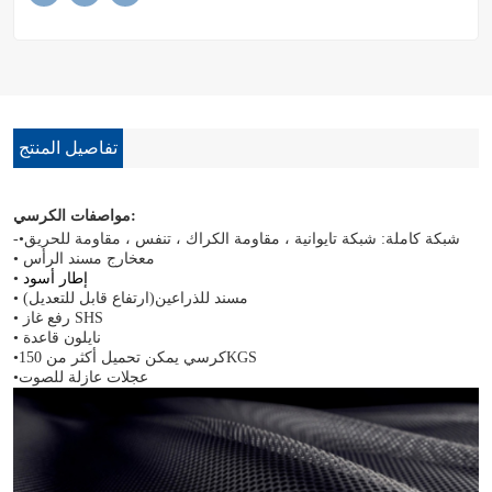
تفاصيل المنتج
مواصفات الكرسي:
-•شبكة كاملة
: شبكة تايوانية ، مقاومة الكراك ، تنفس ، مقاومة للحريق
• مع
خارج
مسند الرأس
إطار أسود
•
• مسند للذراعين
(ارتفاع قابل للتعديل)
• رفع غاز SHS
نايلون
قاعدة
•
KGS
كرسي
يمكن تحميل أكثر من
150
•
عجلات عازلة للصوت
•