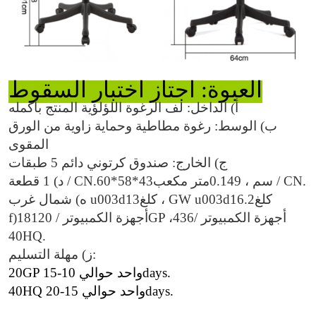
العبوة: اجتاز اختبار السقوط
أ) الداخل: لف الرغوة اللؤلؤية المنتج بأكمله
ب) الوسط: رغوة مطاطية وحماية زاوية من الورق
المقوى
ج) الخارج: صندوق كرتوني دائم 5 طبقات
متر مكعب / CN.
سم ، 0.
149
43
*
58
*
60
د) 1 قطعة / CN.
كلغ
16.2
كلغ ، GW u003d
13
ه) شمال غرب u003d
أجهزة الكمبيوتر /
436
أجهزة الكمبيوتر / 20GP ،
181
f)
40HQ.
ز) مهلة التسليم:
20GP واحد حوالي 10-15days.
40HQ واحد حوالي 15-20days.