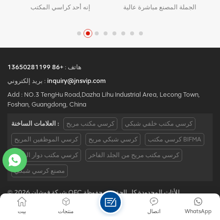
المكتبي
كرسي مكتب فاخر باللون
الجملة المصنع مباشرة عالية
الأبيض الحديث، كرسي تنفيذي
الجودة تصميم مريح مكتب
مريح مع مادة معدنية شبكية
شبكة كرسي موك هو قطعة
للاستخدام المكتبي
واحدة ، كمية كبيرة مع خصم
كبير.الخدمة المخصصة مع
احتياجاتك مقبولة.
هاتف :
+86 13650281199
inquiry@jnsvip.com
بريد إلكتروني :
Add : NO.3 TengHu Road,Dazha Lihu Industrial Area, Lecong Town,
Foshan, Guangdong, China
كرسي مكتب خلفي شبكي
كرسي مكتب مريح
العلامات الساخنة :
كرسي مكتب BIFMA
كرسي شبكي مريح
كرسي الموظفين المريح
كرسي مكتب مريح من الجلد الفاخر
كرسي مكتب دوار الصين
مصنع كرسي شبكي
© 2026 شركة فوشان OFC للأثاث المحدودة كل الحقوق محفوظة .
IPv6 دعم الشبكة
|
سياسة الخصوصية
|
Xml
|
خريطة الموقع
|
مدونة
WhatsApp
اتصال
منتجات
بيت