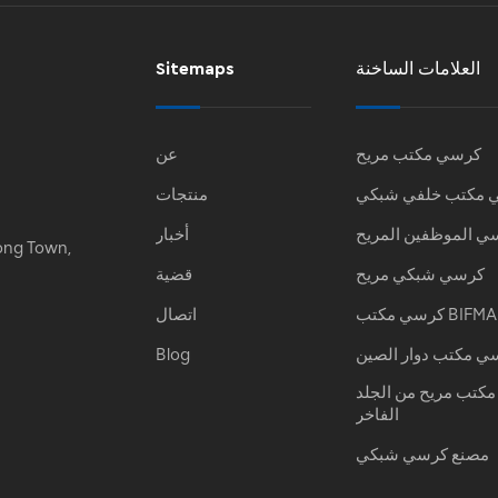
العلامات الساخنة
Sitemaps
كرسي مكتب مريح
عن
 مكتب خلفي شبكي
منتجات
ي الموظفين المريح
أخبار
ong Town,
كرسي شبكي مريح
قضية
كرسي مكتب BIFMA
اتصال
ي مكتب دوار الصين
Blog
كتب مريح من الجلد
الفاخر
مصنع كرسي شبكي