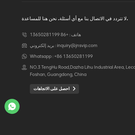
دوار كرسي مكتب مريح
عرض التفاصيل
لا تتردد في الاتصال بنا مع أي أسئلة. نحن هنا للمساعدة.
هاتف :
+86 13650281199
كرسي جلدي مريح Auding:
راحة قصوى للاستخدام
inquiry@jnsvip.com
بريد إلكتروني :
المكتبي والمنزلي
Whatsapp :
+86 13650281199
عرض التفاصيل
NO.3 TengHu Road,Dazha Lihu Industrial Area, Lec
Foshan, Guangdong, China
كرسي جلدي مريح من
Auding: دعم أنيق للراحة
احصل على الاتجاهات
طوال اليوم
عرض التفاصيل
كرسي جلدي مريح Auding
- مقاعد مكتب مريحة
لساعات طويلة