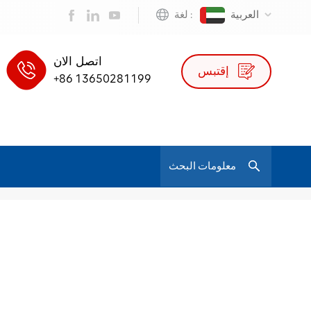
العربية
لغة :
اتصل الان
إقتبس
+86 13650281199
/
كرسي مكتب شبكي كامل
بيت