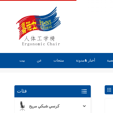
ضية
أخبار &مدونة
منتجات
عن
بيت
يبحث
فئات
كرسي شبكي مريح