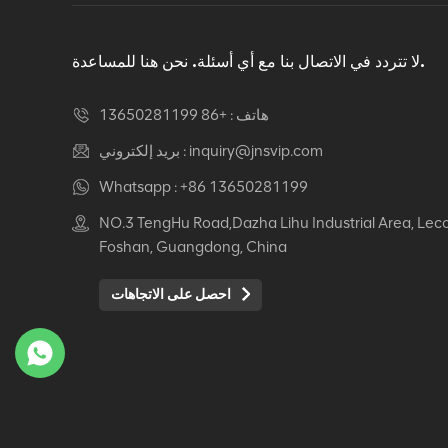
دوار كرسي مكتب مريح
عرض التفاصيل
لا تتردد في الاتصال بنا مع أي أسئلة. نحن هنا للمساعدة.
هاتف :
+86 13650281199
كرسي جلدي مريح Auding:
راحة قصوى للاستخدام
inquiry@jnsvip.com
بريد إلكتروني :
المكتبي والمنزلي
Whatsapp :
+86 13650281199
عرض التفاصيل
NO.3 TengHu Road,Dazha Lihu Industrial Area, Lec
Foshan, Guangdong, China
كرسي جلدي مريح من
Auding: دعم أنيق للراحة
احصل على الاتجاهات
طوال اليوم
عرض التفاصيل
كرسي جلدي مريح Auding
- مقاعد مكتب مريحة
لساعات طويلة