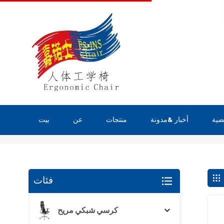
ضية
أخبار &مدونة
منتجات
عن
بيت
يبحث
فئات
كرسي شبكي مريح