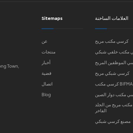
العلامات الساخنة
Sitemaps
كرسي مكتب مريح
عن
 مكتب خلفي شبكي
منتجات
ي الموظفين المريح
أخبار
ong Town,
كرسي شبكي مريح
قضية
كرسي مكتب BIFMA
اتصال
ي مكتب دوار الصين
Blog
كتب مريح من الجلد
الفاخر
مصنع كرسي شبكي