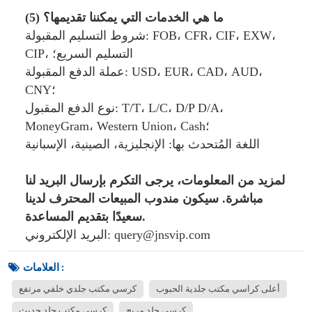
(5) ما هي الخدمات التي يمكننا تقديمها؟
شروط التسليم المقبولة: FOB، CFR، CIF، EXW، 
CIP، التسليم السريع؛
عملة الدفع المقبولة: USD، EUR، CAD، AUD، 
CNY؛
نوع الدفع المقبول: T/T، L/C، D/P D/A، 
MoneyGram، Western Union، Cash؛
اللغة المُتحدث بها: الإنجليزية، الصينية، الإسبانية
لمزيد من المعلومات، يرجى التكرم بإرسال البريد لنا
مباشرة. سيكون مندوب المبيعات المحترف لدينا
سعيدًا بتقديم المساعدة.
البريد الإلكتروني: query@jnsvip.com
العلامات :
أعلى كراسي مكتب جلدية الحبوب
كرسي مكتب جلدي خلفي مرتفع
كرسي جلد مريح
كرسي مكتب جلد حديث