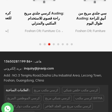
كرسي جلدي مريح من
كرسي جلدي مريح Auding:
Auding: دعم أنيق للراحة
راحة قصوى للاستخدام
طوال اليوم
المكتبي والمنزلي
Foshan Ofc Furniture Co. ،
Foshan Ofc Furniture Co. ،
Ltd. هي الشركة الرائدة في
Ltd. هي الشركة الرائدة في
المصنع لكراسي المكاتب
المصنع لكراسي المكاتب
المريحة الراقية.مع 5 سنوات
المريحة الراقية.مع 5 سنوات
من خدمة ما بعد البيع وشهادة
من خدمة ما بعد البيع وشهادة
BIFMA ، نحن نقدم راحة
BIFMA ، نحن نقدم راحة
استثنائية ودعم لإنتاجية مكان
استثنائية ودعم لإنتاجية مكان
هاتف :
+86 13650281199
العمل.بريد إلكتروني :
العمل.بريد إلكتروني :
inquiry@jnsvip.com
بريد إلكتروني :
requiry@jnsvip.com /
requiry@jnsvip.com /
Add : NO.3 TengHu Road,Dazha Lihu Industrial Area, Lecong Town,
whatsapp:
whatsapp:
Foshan, Guangdong, China
+8615816935891
+8615816935891
كرسي مكتب خلفي شبكي
كرسي مكتب مريح
العلامات الساخنة :
كرسي مكتب BIFMA
كرسي شبكي مريح
كرسي الموظفين المريح
كرسي مكتب مريح من الجلد الفاخر
كرسي مكتب دوار الصين