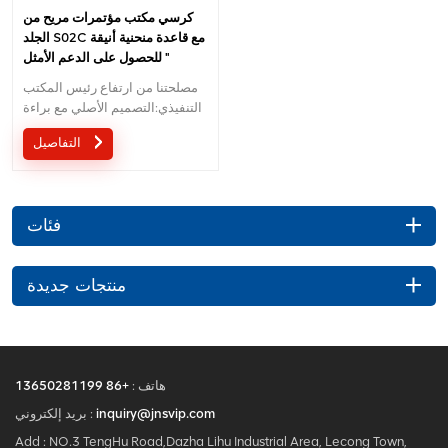
كرسي مكتب مؤتمرات مريح من
الجلد S02C مع قاعدة منحنية أنيقة
للحصول على الدعم الأمثل "
مصلحتنا من ارتفاع رئيس المكتب
التنفيذي:التصميم الأصلي مع براءة
الاختراع في الصين ؛ آلية السيطرة
التفاصيل
على سلك تصميم براءات الاختراع
المريحة ؛5 سنوات ضمان
فئات
منتجات جديدة
هاتف :
+86 13650281199
inquiry@jnsvip.com
بريد إلكتروني :
Add : NO.3 TengHu Road,Dazha Lihu Industrial Area, Lecong Town,