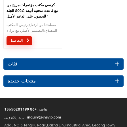
كرسي مكتب مؤتمرات مريح من
الجلد S02C مع قاعدة منحنية أنيقة
للحصول على الدعم الأمثل "
مصلحتنا من ارتفاع رئيس المكتب
التنفيذي:التصميم الأصلي مع براءة
الاختراع في الصين ؛ آلية السيطرة
التفاصيل
على سلك تصميم براءات الاختراع
المريحة ؛5 سنوات ضمان
فئات
منتجات جديدة
هاتف :
+86 13650281199
inquiry@jnsvip.com
بريد إلكتروني :
Add : NO.3 TengHu Road,Dazha Lihu Industrial Area, Lecong Town,