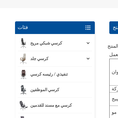
تج
فئات
كرسي شبكي مريح
منتج
عمل
كرسي جلد
ان
تنفيذي / رئيسه كرسي
كة
كرسي الموظفين
ِيج
كرسي مع مسند للقدمين
مو