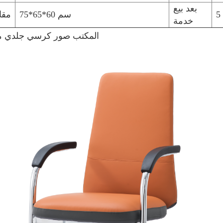
بعد بيع
75*65*60 سم
مق
خدمة
المكتب صور كرسي جلدي م