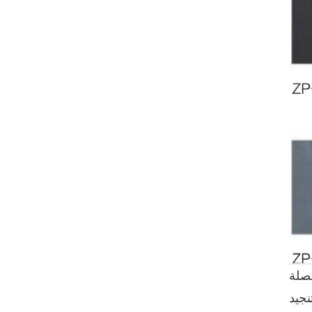
صلة
نجيد