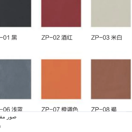
صور مف
ت