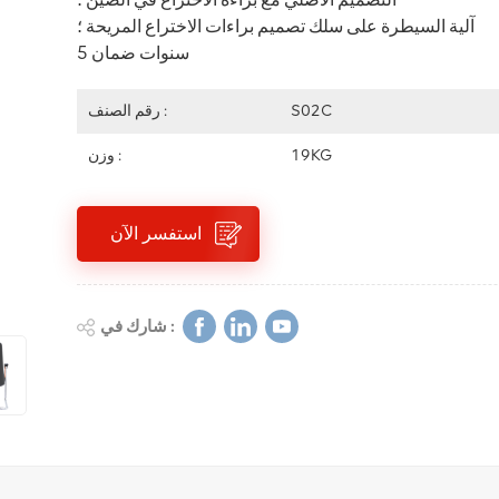
آلية السيطرة على سلك تصميم براءات الاختراع المريحة ؛
5 سنوات ضمان
S02C
رقم الصنف :
19KG
وزن :
استفسر الآن
شارك في :