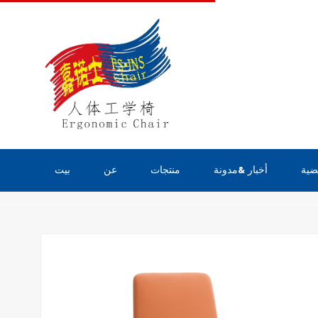
ضية
أخبار &مدونة
منتجات
عن
بيت
منتجات