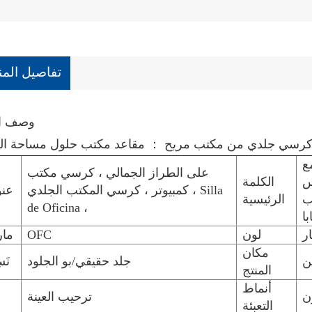
تفاصيل المن
وصف ال
رسي جلدي من مكتب مريح ： مقاعد مكتب حلول مساحة ال
ع
على الطراز الجمالي ، كرسي مكتب
س
الكلمة
كمبيوتر ، كرسي المكتب الجلدي ، Silla
عنو
ب
الرئيسية
de Oficina ،
ا
ار
لون
OFC
مار
مكان
ن
جلد حقيقي/بو الجلود
نَس
المنتج
أنماط
ن
ترحيب العينة
التعبئة