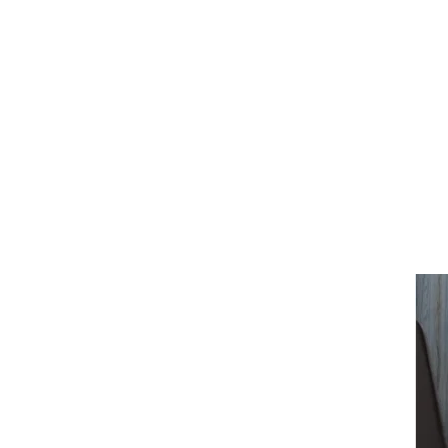
Auding: دعم أنيق للراحة
طوال اليوم
عرض التفاصيل
كرسي جلدي مريح Auding
- مقاعد مكتب مريحة
لساعات طويلة
عرض التفاصيل
كرسي جلدي مريح من
Chuanyue: مزيج مثالي من
الراحة والأناقة
عرض التفاصيل