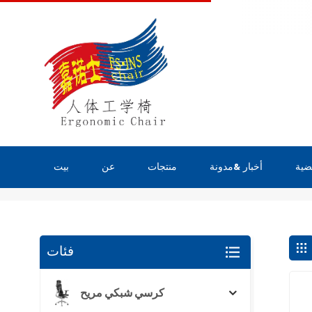
ضية
أخبار &مدونة
منتجات
عن
بيت
يبحث
فئات
كرسي شبكي مريح