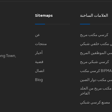
العلامات الساخنة
Sitemaps
كرسي مكتب مريح
عن
 مكتب خلفي شبكي
منتجات
ي الموظفين المريح
أخبار
ong Town,
كرسي شبكي مريح
قضية
كرسي مكتب BIFMA
اتصال
ي مكتب دوار الصين
Blog
كتب مريح من الجلد
الفاخر
مصنع كرسي شبكي