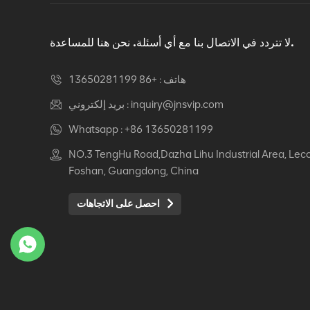
دوار كرسي مكتب مريح
عرض التفاصيل
لا تتردد في الاتصال بنا مع أي أسئلة. نحن هنا للمساعدة.
هاتف :
+86 13650281199
كرسي جلدي مريح Auding:
راحة قصوى للاستخدام
inquiry@jnsvip.com
بريد إلكتروني :
المكتبي والمنزلي
Whatsapp :
+86 13650281199
عرض التفاصيل
NO.3 TengHu Road,Dazha Lihu Industrial Area, Lec
Foshan, Guangdong, China
كرسي جلدي مريح من
Auding: دعم أنيق للراحة
احصل على الاتجاهات
طوال اليوم
عرض التفاصيل
كرسي جلدي مريح Auding
- مقاعد مكتب مريحة
لساعات طويلة