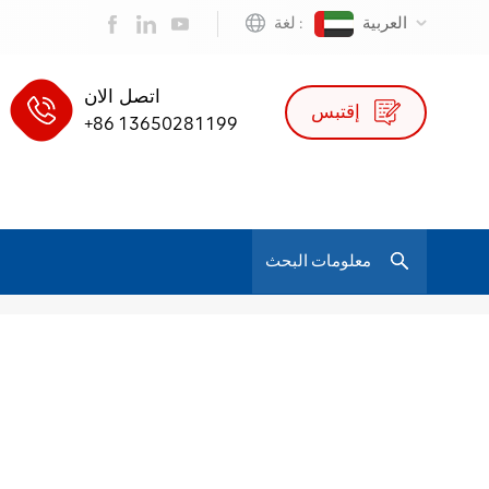
العربية
لغة :
اتصل الان
إقتبس
+86 13650281199
/
High-Density Foam Cushioning For Comfort
بيت