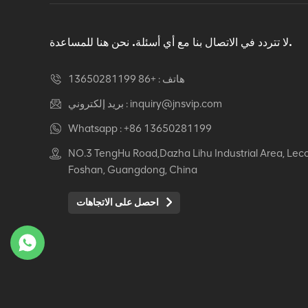
دوار كرسي مكتب مريح
عرض التفاصيل
لا تتردد في الاتصال بنا مع أي أسئلة. نحن هنا للمساعدة.
هاتف :
+86 13650281199
كرسي جلدي مريح Auding:
راحة قصوى للاستخدام
inquiry@jnsvip.com
بريد إلكتروني :
المكتبي والمنزلي
Whatsapp :
+86 13650281199
عرض التفاصيل
NO.3 TengHu Road,Dazha Lihu Industrial Area, Lec
Foshan, Guangdong, China
كرسي جلدي مريح من
Auding: دعم أنيق للراحة
احصل على الاتجاهات
طوال اليوم
عرض التفاصيل
كرسي جلدي مريح Auding
- مقاعد مكتب مريحة
لساعات طويلة