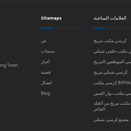
العلامات الساخنة
Sitemaps
كرسي مكتب مريح
عن
 مكتب خلفي شبكي
منتجات
ي الموظفين المريح
أخبار
ong Town,
كرسي شبكي مريح
قضية
كرسي مكتب BIFMA
اتصال
ي مكتب دوار الصين
Blog
كتب مريح من الجلد
الفاخر
مصنع كرسي شبكي