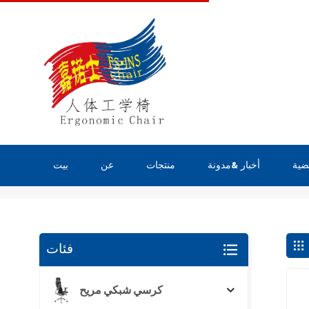
ضية
أخبار &مدونة
منتجات
عن
بيت
يبحث
فئات
كرسي شبكي مريح