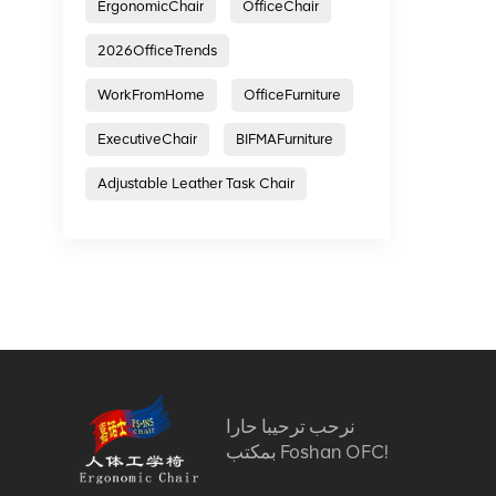
ErgonomicChair
OfficeChair
2026OfficeTrends
WorkFromHome
OfficeFurniture
ExecutiveChair
BIFMAFurniture
Adjustable Leather Task Chair
نرحب ترحيبا حارا
بمكتب Foshan OFC!