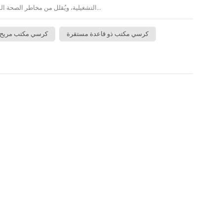
التشغيلية، ويُقلل من مخاطر الصحة المهنية، ويُعزز رضا الموظفين. تبحث هذه المقالة...
كرسي مكتب ذو قاعدة مستقرة
كرسي مكتب مريح وق