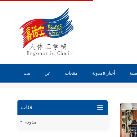
ضية
أخبار &مدونة
منتجات
عن
بيت
يبحث
فئات
مدونة