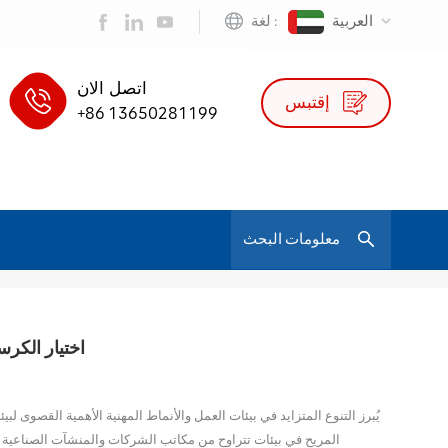
العربية
لغة :
اتصل الان
إقتبس
+86 13650281199
/
كرسي مكتب مريح وقابل للتعديل بدرجة عالية
بيت
اختيار الكر
يُبرز التنوع المتزايد في بيئات العمل والأنماط المهنية الأهمية القصوى لب
المريح في بيئات تتراوح من مكاتب الشركات والمنشآت الصناعية إل