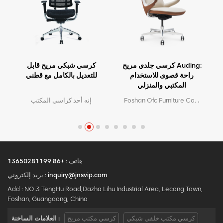
كرسي جلدي مريح من
كرسي جلدي مريح Auding:
Auding: دعم أنيق للراحة
راحة قصوى للاستخدام
طوال اليوم
المكتبي والمنزلي
Foshan Ofc Furniture Co. ،
Foshan Ofc Furniture Co. ،
Ltd. هي الشركة الرائدة في
Ltd. هي الشركة الرائدة في
المصنع لكراسي المكاتب
المصنع لكراسي المكاتب
المريحة الراقية.مع 5 سنوات
المريحة الراقية.مع 5 سنوات
من خدمة ما بعد البيع وشهادة
من خدمة ما بعد البيع وشهادة
BIFMA ، نحن نقدم راحة
BIFMA ، نحن نقدم راحة
استثنائية ودعم لإنتاجية مكان
استثنائية ودعم لإنتاجية مكان
هاتف :
+86 13650281199
العمل.بريد إلكتروني :
العمل.بريد إلكتروني :
inquiry@jnsvip.com
بريد إلكتروني :
requiry@jnsvip.com /
requiry@jnsvip.com /
Add : NO.3 TengHu Road,Dazha Lihu Industrial Area, Lecong Town,
whatsapp:
whatsapp:
Foshan, Guangdong, China
+8615816935891
+8615816935891
كرسي مكتب خلفي شبكي
كرسي مكتب مريح
العلامات الساخنة :