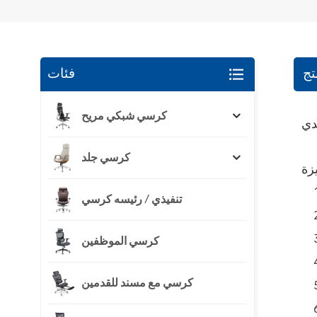
تج
فئات
كرسي شبكي مريح
كرسي جلد
تنفيذي / رئيسه كرسي
كرسي الموظفين
كرسي مع مسند للقدمين