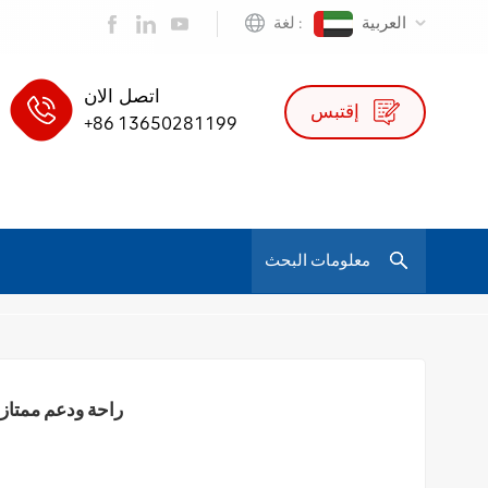
العربية
لغة :
اتصل الان
إقتبس
+86 13650281199
/
كرسي مكتب مريح من الجلد S02A - راحة ودعم ممتاز للاستخدام المكتبي
تنفيذي / رئ
كرسي مكتب مريح من الجلد S02A -