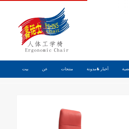
ضية
أخبار &مدونة
منتجات
عن
بيت
منتجات