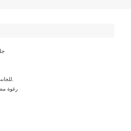
كرسي 
تنجيد: جلد حقيقي مستورد للجانب الأمامي و PVC للجانب الخلفي.
رغوة مصبوب عالية الك