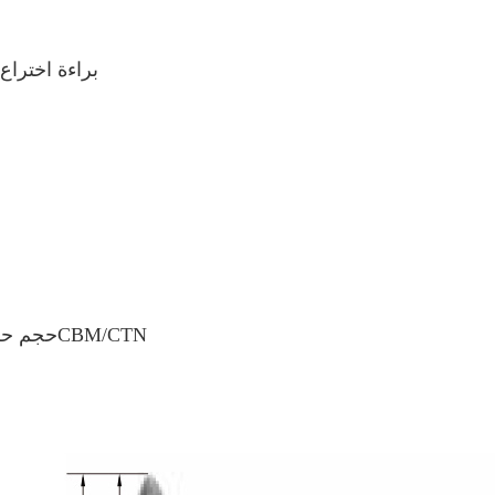
براءة اختراع حصرية: 2 آلية التحكم في خط
حجم حزمة الكرتون: الطول 86* العرض 37* الارتفاع 65 سم ، 0.21CBM/CTN