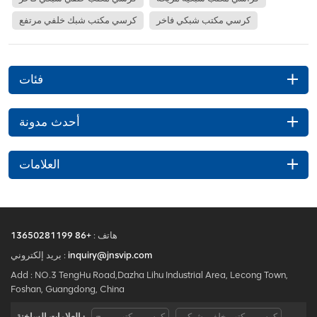
كرسي مكتب شبكي فاخر
كرسي مكتب شبك خلفي مرتفع
فئات
أحدث مدونة
العلامات
هاتف :
+86 13650281199
inquiry@jnsvip.com
بريد إلكتروني :
Add : NO.3 TengHu Road,Dazha Lihu Industrial Area, Lecong Town,
Foshan, Guangdong, China
كرسي مكتب خلفي شبكي
كرسي مكتب مريح
العلامات الساخنة :