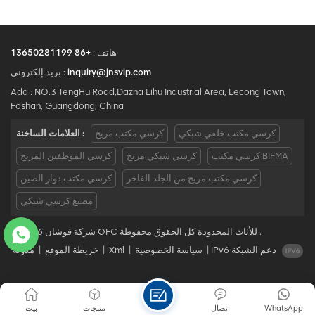
هاتف :
+86 13650281199
inquiry@jnsvip.com
بريد إلكتروني :
Add : NO.3 TengHu Road,Dazha Lihu Industrial Area, Lecong Town,
Foshan, Guangdong, China
كرسي مكتب خلفي شبكي
كرسي مكتب مريح
العلامات الساخنة :
كرسي مكتب BIFMA
كرسي شبكي مريح
كرسي الموظفين المريح
كرسي مكتب مريح من الجلد الفاخر
كرسي مكتب دوار الصين
مصنع كرسي شبكي
© 2026 شركة فوشان OFC للأثاث المحدودة كل الحقوق محفوظة .
IPv6 دعم الشبكة
|
سياسة الخصوصية
|
Xml
|
خريطة الموقع
|
مدونة
WhatsApp
اتصال
منتجات
بيت