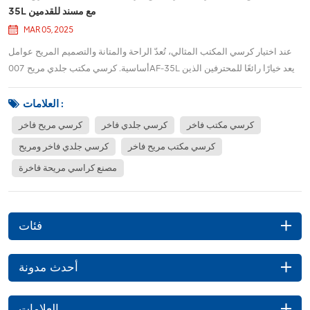
35L مع مسند للقدمين
MAR 05, 2025
عند اختيار كرسي المكتب المثالي، تُعدّ الراحة والمتانة والتصميم المريح عوامل
أساسية. كرسي مكتب جلدي مريح 007AF-35L يعد خيارًا رائعًا للمحترفين الذين
يبحثون عن الأناقة والدعم في مساحة عملهم.التميز في تصميم بيئة العمل لتوفير
الراحة طوال اليومتم تصميم 007AF-35L مع وضع رفاهية المستخدم في الاعتبار،
العلامات :
ويتميز...
كرسي مكتب فاخر
كرسي جلدي فاخر
كرسي مريح فاخر
كرسي مكتب مريح فاخر
كرسي جلدي فاخر ومريح
مصنع كراسي مريحة فاخرة
فئات
أحدث مدونة
العلامات