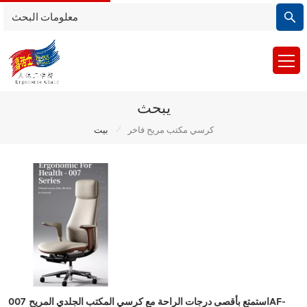
يبحث
/
كرسي مكتب مريح فاخر
بيت
استمتع بأقصى درجات الراحة مع كرسي المكتب الجلدي المريح 007AF-