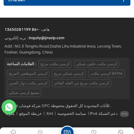
هاتف :
+86 13650281199
inquiry@jnsvip.com
بريد إلكتروني :
Add : NO.3 TengHu Road,Dazha Lihu Industrial Area, Lecong Town,
Foshan, Guangdong, China
كرسي مكتب خلفي شبكي
كرسي مكتب مريح
العلامات الساخنة :
كرسي مكتب BIFMA
كرسي شبكي مريح
كرسي الموظفين المريح
كرسي مكتب مريح من الجلد الفاخر
كرسي مكتب دوار الصين
مصنع كرسي شبكي
© 2026 شركة فوشان OFC للأثاث المحدودة كل الحقوق محفوظة .
IPv6 دعم الشبكة
|
سياسة الخصوصية
|
Xml
|
خريطة الموقع
|
مدونة