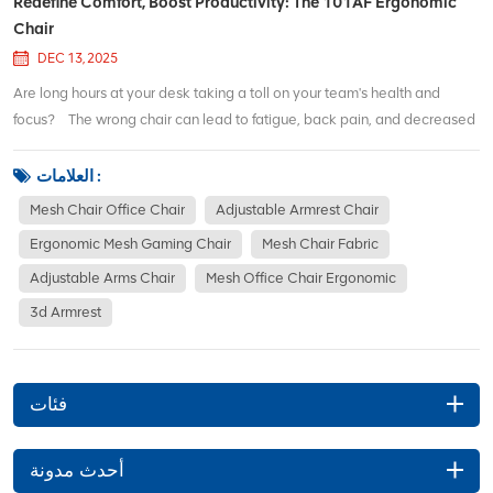
Redefine Comfort, Boost Productivity: The 101AF Ergonomic
Chair
DEC 13, 2025
Are long hours at your desk taking a toll on your team's health and
focus? The wrong chair can lead to fatigue, back pain, and decreased
productivity. It's time to invest in a solution that actively supports your
team's health and output. Fully Adaptive Lumbar SupportOur lumbar s...
العلامات :
Mesh Chair Office Chair
Adjustable Armrest Chair
Ergonomic Mesh Gaming Chair
Mesh Chair Fabric
Adjustable Arms Chair
Mesh Office Chair Ergonomic
3d Armrest
فئات
أحدث مدونة