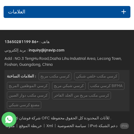
العلامات
+86 13650281199
هاتف :
بريد إلكتروني :
inquiry@jnsvip.com
Add : NO.3 TengHu Road,Dazha Lihu Industrial Area, Lecong Town,
Foshan, Guangdong, China
كرسي مكتب خلفي شبكي
كرسي مكتب مريح
العلامات الساخنة :
كرسي مكتب BIFMA
كرسي شبكي مريح
كرسي الموظفين المريح
كرسي مكتب مريح من الجلد الفاخر
كرسي مكتب دوار الصين
مصنع كرسي شبكي
© 2026 شركة فوشان OFC للأثاث المحدودة كل الحقوق محفوظة .
مدونة
|
خريطة الموقع
|
Xml
|
سياسة الخصوصية
|
IPv6 دعم الشبكة