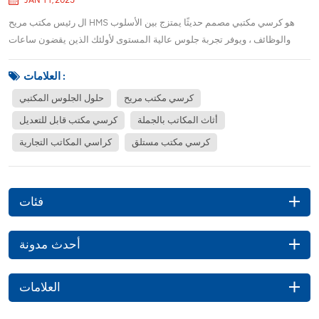
JAN 11, 2025
ال رئيس مكتب مريح HMS هو كرسي مكتبي مصمم حديثًا يمتزج بين الأسلوب
والوظائف ، ويوفر تجربة جلوس عالية المستوى لأولئك الذين يقضون ساعات
طويلة في العمل في مكتب. يبرز هذا الكرسي بمظهره الأنيق والحديث ، مما
يجعله إضافة رائعة إلى أي مساحة مكتبية ، سواء في المنزل أو في مكان
العلامات :
العمل.واحدة من أكثر الميزات إثا...
كرسي مكتب مريح
حلول الجلوس المكتبي
أثاث المكاتب بالجملة
كرسي مكتب قابل للتعديل
كرسي مكتب مستلق
كراسي المكاتب التجارية
فئات
أحدث مدونة
العلامات