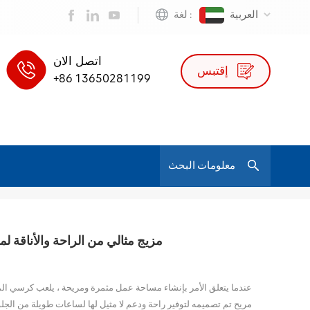
العربية
لغة :
اتصل الان
إقتبس
+86 13650281199
/
كرسي مكتب مريح
بيت
كرسي جلدي مريح Auding: مزيج مثالي من الراحة والأناقة
عندما يتعلق الأمر بإنشاء مساحة عمل مثمرة ومريحة ، يلعب كرسي الم
مريح تم تصميمه لتوفير راحة ودعم لا مثيل لها لساعات طويلة من الجلو