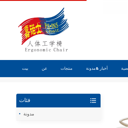
ضية
أخبار &مدونة
منتجات
عن
بيت
يبحث
فئات
مدونة