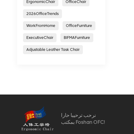
ErgonomicChair
OfficeChair
2026OfficeTrends
WorkFromHome
OfficeFurniture
ExecutiveChair
BIFMAFurniture
Adjustable Leather Task Chair
نرحب ترحيبا حارا
بمكتب Foshan OFC!