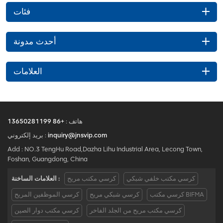
فئات
أحدث مدونة
العلامات
هاتف :
+86 13650281199
inquiry@jnsvip.com
بريد إلكتروني :
Add : NO.3 TengHu Road,Dazha Lihu Industrial Area, Lecong Town,
Foshan, Guangdong, China
كرسي مكتب خلفي شبكي
كرسي مكتب مريح
العلامات الساخنة :
كرسي مكتب BIFMA
كرسي شبكي مريح
كرسي الموظفين المريح
كرسي مكتب مريح من الجلد الفاخر
كرسي مكتب دوار الصين