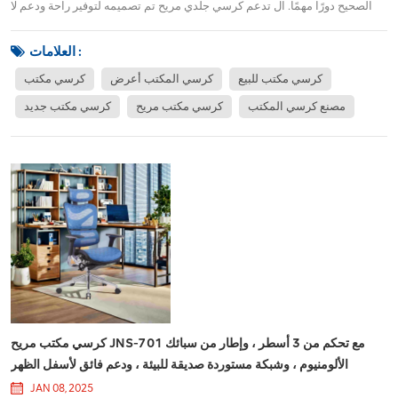
الصحيح دورًا مهمًا. ال تدعم كرسي جلدي مريح تم تصميمه لتوفير راحة ودعم لا
مثيل لها لساعات طويلة من الجلوس ، مما يجعلها خيارًا ممتازًا لأي شخص يقضي
الكثير من الوقت في مكتبه. سواء كنت تعمل من المنزل أو في بيئة الشركة ، فإن
العلامات :
هذا الكرسي...
كرسي مكتب للبيع
كرسي المكتب أعرض
كرسي مكتب
مصنع كرسي المكتب
كرسي مكتب مريح
كرسي مكتب جديد
كرسي مكتب مريح JNS-701 مع تحكم من 3 أسطر ، وإطار من سبائك
الألومنيوم ، وشبكة مستوردة صديقة للبيئة ، ودعم فائق لأسفل الظهر
JAN 08, 2025