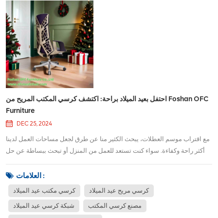
احتفل بعيد الميلاد براحة: اكتشف كرسي المكتب المريح من Foshan OFC
Furniture
DEC 25, 2024
مع اقتراب موسم العطلات، يبحث الكثير منا عن طرق لجعل مساحات العمل لدينا
أكثر راحة وكفاءة. سواء كنت تستعد للعمل من المنزل أو تبحث ببساطة عن حل
أكثر راحة لمكتبك، يمكن للكرسي المريح أن يحسن وضعك بشكل كبير، ويقلل من
الانزعاج، ويعزز الإنتاجية. فوشان OFC الأثاث، شركة رائدة في صناعة كراسي
العلامات :
المكتب المريحة، ت...
كرسي مريح عيد الميلاد
كرسي مكتب عيد الميلاد
مصنع كرسي المكتب
شبكة كرسي عيد الميلاد