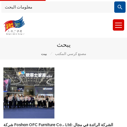
يبحث
/
مصنع كرسي المكتب
بيت
شركة Foshan OFC Furniture Co.، Ltd: الشركة الرائدة في مجال