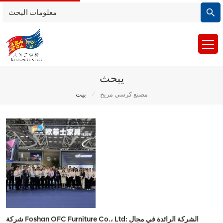
يبحث
/
مصنع كرسي مريح
بيت
شركة Foshan OFC Furniture Co.، Ltd: الشركة الرائدة في مجال