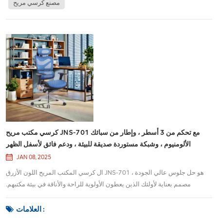
مصنع كرسي مريح
كرسي مكتب مريح JNS-701 مع تحكم من 3 أسطر ، وإطار من سبائك
الألومنيوم ، وشبكة مستوردة صديقة للبيئة ، ودعم فائق لأسفل الظهر
JAN 08, 2025
ال كرسي المكتب المريح اللون الأزرق JNS-701 هو حل جلوس عالي الجودة ،
مصمم بعناية لأولئك الذين يعطون الأولوية للراحة والأناقة في بيئة مكتبهم.
المصنوع من الميزات المتقدمة والمواد ذات الصف العالي ، يضمن هذا الكرسي
أقصى قدر من الراحة والدعم خلال ساعات العمل الطويلة.واحدة من الميزات
العلامات :