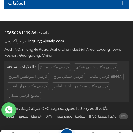
العلامات
هاتف :
+86 13650281199
inquiry@jnsvip.com
بريد إلكتروني :
Add : NO.3 TengHu Road,Dazha Lihu Industrial Area, Lecong Town,
Foshan, Guangdong, China
كرسي مكتب خلفي شبكي
كرسي مكتب مريح
العلامات الساخنة :
كرسي مكتب BIFMA
كرسي شبكي مريح
كرسي الموظفين المريح
كرسي مكتب مريح من الجلد الفاخر
كرسي مكتب دوار الصين
مصنع كرسي شبكي
© 2026 شركة فوشان OFC للأثاث المحدودة كل الحقوق محفوظة .
IPv6 دعم الشبكة
|
سياسة الخصوصية
|
Xml
|
خريطة الموقع
|
مدونة