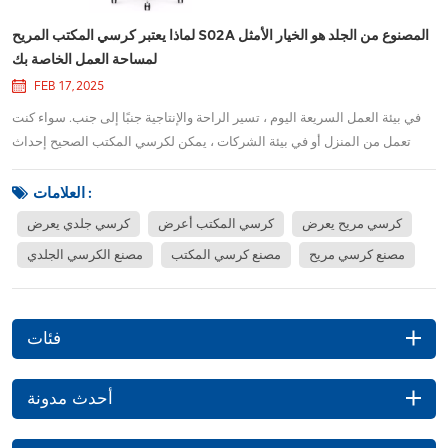
لماذا يعتبر كرسي المكتب المريح S02A المصنوع من الجلد هو الخيار الأمثل
لمساحة العمل الخاصة بك
FEB 17, 2025
في بيئة العمل السريعة اليوم ، تسير الراحة والإنتاجية جنبًا إلى جنب. سواء كنت
تعمل من المنزل أو في بيئة الشركات ، يمكن لكرسي المكتب الصحيح إحداث
عالم من الاختلاف. ال كرسي المكتب المريح الجلدي S02A تم تصميمه لتوفير
ذلك - مزيج مثالي من الرفاهية والراحة والدعم. إليكم السبب الذي يبرز ككرسي
العلامات :
مثالي لأي مس...
كرسي مريح يعرض
كرسي المكتب أعرض
كرسي جلدي يعرض
مصنع كرسي مريح
مصنع كرسي المكتب
مصنع الكرسي الجلدي
فئات
أحدث مدونة