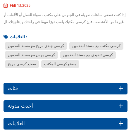
FEB 13, 2025
إذا كنت تقضي ساعات طويلة في الجلوس على مكتب ، سواء للعمل أو الألعاب أو
غيرها من الأنشطة ، فإن كرسي مكتبك يلعب دورًا مهمًا في راحتك وإنتاجيتك. ال
رئيس مكتب الجلود المريح PM03F-16L مع مسند القدمين مصمم لتوفير الدعم
الذي تحتاجه أثناء إضافة لمسة من الفخامة إلى مساحة العمل الخاصة بك. دعنا
العلامات :
نتعرض لسبب أن...
كرسي مكتب مع مسند للقدمين
كرسي جلدي مريح مع مسند للقدمين
كرسي تنفيذي مع مسند للقدمين
كرسي بوس مع مسند للقدمين
مصنع كرسي المكتب
مصنع كرسي مريح
فئات
أحدث مدونة
العلامات