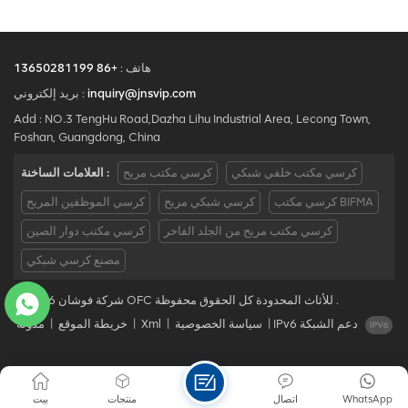
هاتف :
+86 13650281199
inquiry@jnsvip.com
بريد إلكتروني :
Add : NO.3 TengHu Road,Dazha Lihu Industrial Area, Lecong Town,
Foshan, Guangdong, China
كرسي مكتب خلفي شبكي
كرسي مكتب مريح
العلامات الساخنة :
كرسي مكتب BIFMA
كرسي شبكي مريح
كرسي الموظفين المريح
كرسي مكتب مريح من الجلد الفاخر
كرسي مكتب دوار الصين
مصنع كرسي شبكي
© 2026 شركة فوشان OFC للأثاث المحدودة كل الحقوق محفوظة .
IPv6 دعم الشبكة
|
سياسة الخصوصية
|
Xml
|
خريطة الموقع
|
مدونة
WhatsApp
اتصال
منتجات
بيت